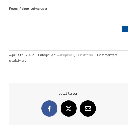
Fotos: Robert Leimgruber
April 8th, 2022
|
Kategorien:
Ausgabe5
,
Kunstform
|
Kommentare
für
deaktiviert
Klangkörper
Jetzt teilen
Facebook
X
E-
Mail